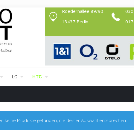
Roedernallee 89/90
030
13437 Berlin
017
LG
HTC
n keine Produkte gefunden, die deiner Auswahl entsprechen.