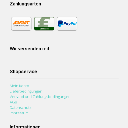
Zahlungsarten
GALAXY S3 MINI
P 8
GALAXY S2
P 7
GALAXY S1
P 6
Wir versenden mit
Shopservice
Mein Konto
Lieferbedingungen
Versand und Zahlungsbedingungen
AGB
Datenschutz
Impressum
Informationen